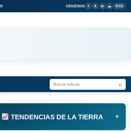
IO
SÍGUENOS
f
X
in
☁
RSS
⌕
+
TENDENCIAS DE LA TIERRA