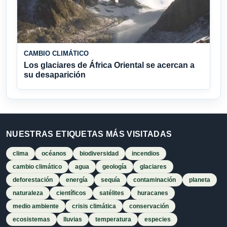
CAMBIO CLIMÁTICO
Los glaciares de África Oriental se acercan a
su desaparición
NUESTRAS ETIQUETAS MÁS VISITADAS
clima
océanos
biodiversidad
incendios
cambio climático
agua
geología
glaciares
deforestación
energía
sequía
contaminación
planeta
naturaleza
científicos
satélites
huracanes
medio ambiente
crisis climática
conservación
ecosistemas
lluvias
temperatura
especies