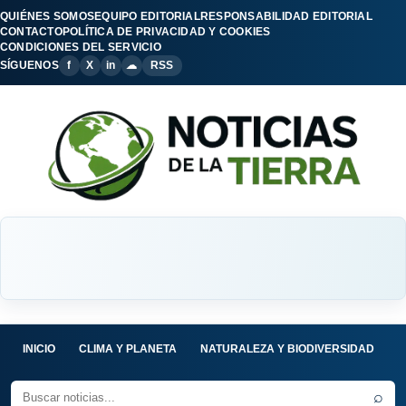
QUIÉNES SOMOS
EQUIPO EDITORIAL
RESPONSABILIDAD EDITORIAL
CONTACTO
POLÍTICA DE PRIVACIDAD Y COOKIES
CONDICIONES DEL SERVICIO
SÍGUENOS
f
X
in
☁
RSS
INICIO
CLIMA Y PLANETA
NATURALEZA Y BIODIVERSIDAD
C
⌕