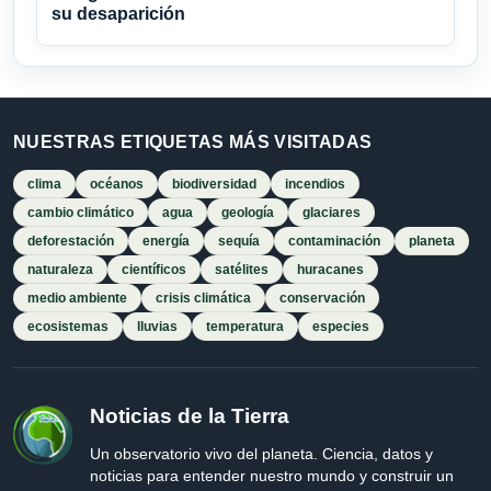
su desaparición
NUESTRAS ETIQUETAS MÁS VISITADAS
clima
océanos
biodiversidad
incendios
cambio climático
agua
geología
glaciares
deforestación
energía
sequía
contaminación
planeta
naturaleza
científicos
satélites
huracanes
medio ambiente
crisis climática
conservación
ecosistemas
lluvias
temperatura
especies
Noticias de la Tierra
Un observatorio vivo del planeta. Ciencia, datos y
noticias para entender nuestro mundo y construir un