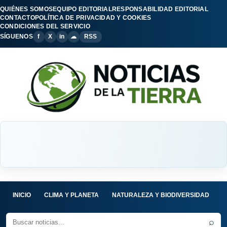
QUIÉNES SOMOS
EQUIPO EDITORIAL
RESPONSABILIDAD EDITORIAL
CONTACTO
POLÍTICA DE PRIVACIDAD Y COOKIES
CONDICIONES DEL SERVICIO
SÍGUENOS
f
X
in
☁
RSS
INICIO
CLIMA Y PLANETA
NATURALEZA Y BIODIVERSIDAD
C
⌕