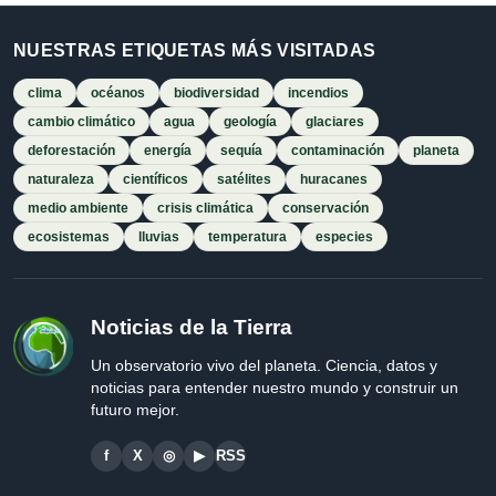
NUESTRAS ETIQUETAS MÁS VISITADAS
clima
océanos
biodiversidad
incendios
cambio climático
agua
geología
glaciares
deforestación
energía
sequía
contaminación
planeta
naturaleza
científicos
satélites
huracanes
medio ambiente
crisis climática
conservación
ecosistemas
lluvias
temperatura
especies
Noticias de la Tierra
Un observatorio vivo del planeta. Ciencia, datos y
noticias para entender nuestro mundo y construir un
futuro mejor.
f
X
◎
▶
RSS