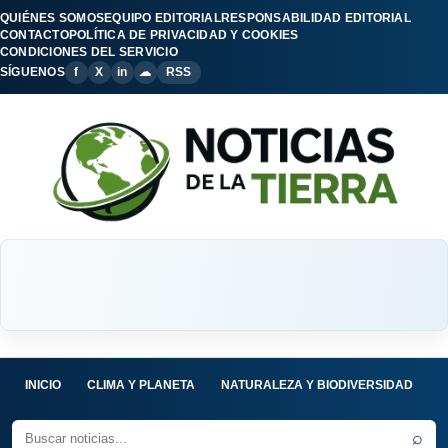
QUIÉNES SOMOS
EQUIPO EDITORIAL
RESPONSABILIDAD EDITORIAL
CONTACTO
POLÍTICA DE PRIVACIDAD Y COOKIES
CONDICIONES DEL SERVICIO
SÍGUENOS
f
X
in
☁
RSS
INICIO
CLIMA Y PLANETA
NATURALEZA Y BIODIVERSIDAD
C
⌕