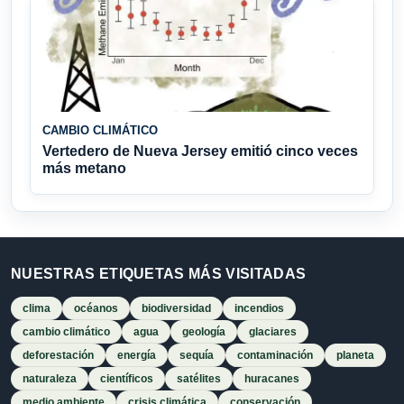
CAMBIO CLIMÁTICO
Vertedero de Nueva Jersey emitió cinco veces
más metano
NUESTRAS ETIQUETAS MÁS VISITADAS
clima
océanos
biodiversidad
incendios
cambio climático
agua
geología
glaciares
deforestación
energía
sequía
contaminación
planeta
naturaleza
científicos
satélites
huracanes
medio ambiente
crisis climática
conservación