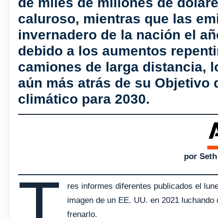
de miles de millones de dóla
caluroso, mientras que las em
invernadero de la nación el 
debido a los aumentos repenti
camiones de larga distancia, 
aún más atrás de su Objetivo 
climático para 2030.
por Seth
T
res informes diferentes publicados el lu
imagen de un EE. UU. en 2021 luchando c
frenarlo.