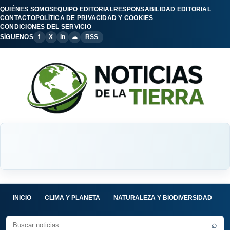
QUIÉNES SOMOS
EQUIPO EDITORIAL
RESPONSABILIDAD EDITORIAL
CONTACTO
POLÍTICA DE PRIVACIDAD Y COOKIES
CONDICIONES DEL SERVICIO
SÍGUENOS
f
X
in
☁
RSS
INICIO
CLIMA Y PLANETA
NATURALEZA Y BIODIVERSIDAD
C
⌕