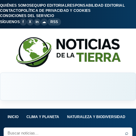
QUIÉNES SOMOS
EQUIPO EDITORIAL
RESPONSABILIDAD EDITORIAL
CONTACTO
POLÍTICA DE PRIVACIDAD Y COOKIES
CONDICIONES DEL SERVICIO
SÍGUENOS
f
X
in
☁
RSS
INICIO
CLIMA Y PLANETA
NATURALEZA Y BIODIVERSIDAD
C
⌕