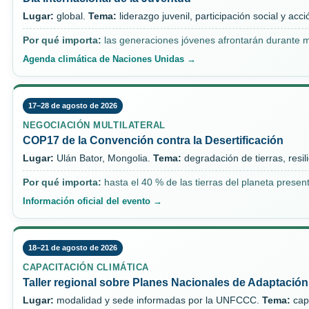
Lugar:
global.
Tema:
liderazgo juvenil, participación social y acc
Por qué importa:
las generaciones jóvenes afrontarán durante m
Agenda climática de Naciones Unidas →
17–28 de agosto de 2026
NEGOCIACIÓN MULTILATERAL
COP17 de la Convención contra la Desertificación
Lugar:
Ulán Bator, Mongolia.
Tema:
degradación de tierras, resil
Por qué importa:
hasta el 40 % de las tierras del planeta prese
Información oficial del evento →
18–21 de agosto de 2026
CAPACITACIÓN CLIMÁTICA
Taller regional sobre Planes Nacionales de Adaptación
Lugar:
modalidad y sede informadas por la UNFCCC.
Tema:
cap