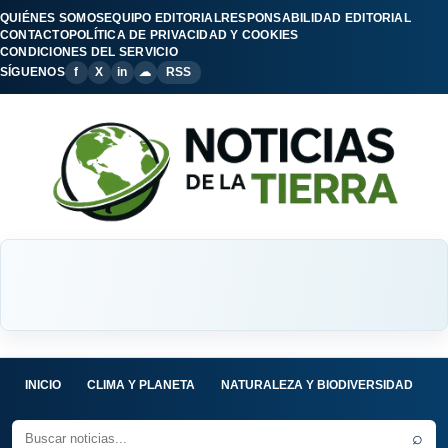
QUIÉNES SOMOS
EQUIPO EDITORIAL
RESPONSABILIDAD EDITORIAL
CONTACTO
POLÍTICA DE PRIVACIDAD Y COOKIES
CONDICIONES DEL SERVICIO
SÍGUENOS
f
X
in
☁
RSS
INICIO
CLIMA Y PLANETA
NATURALEZA Y BIODIVERSIDAD
C
⌕