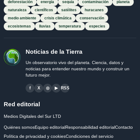
deforestación
energía
sequía
contaminación
planeta
naturaleza
científicos
satélites
huracanes
medio ambiente
crisis climática
conservación
ecosistemas
lluvias
temperatura
especies
Noticias de la Tierra
Un observatorio vivo del planeta. Ciencia, datos y
noticias para entender nuestro mundo y construir un
futuro mejor.
f
X
◎
▶
RSS
Red editorial
Medios Digitales del Sur LTD
Quiénes somos
Equipo editorial
Responsabilidad editorial
Contacto
Política de privacidad y cookies
Condiciones del servicio