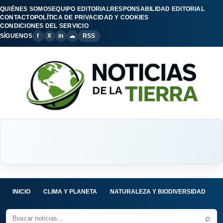
QUIÉNES SOMOS
EQUIPO EDITORIAL
RESPONSABILIDAD EDITORIAL
CONTACTO
POLÍTICA DE PRIVACIDAD Y COOKIES
CONDICIONES DEL SERVICIO
SÍGUENOS
f
X
in
☁
RSS
INICIO
CLIMA Y PLANETA
NATURALEZA Y BIODIVERSIDAD
C
⌕