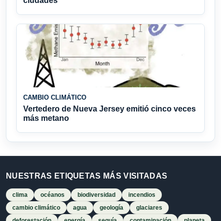
ciudades
CAMBIO CLIMÁTICO
Vertedero de Nueva Jersey emitió cinco veces
más metano
NUESTRAS ETIQUETAS MÁS VISITADAS
clima
océanos
biodiversidad
incendios
cambio climático
agua
geología
glaciares
deforestación
energía
sequía
contaminación
planeta