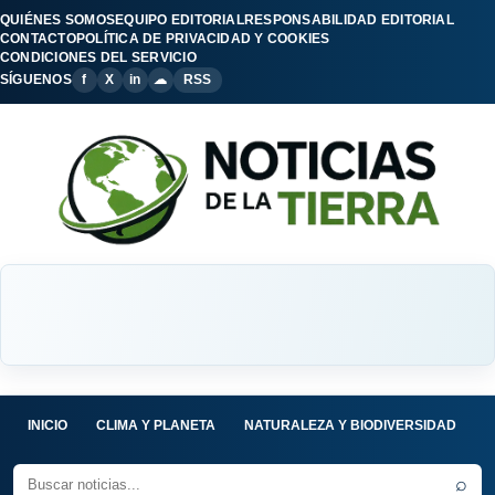
QUIÉNES SOMOS
EQUIPO EDITORIAL
RESPONSABILIDAD EDITORIAL
CONTACTO
POLÍTICA DE PRIVACIDAD Y COOKIES
CONDICIONES DEL SERVICIO
SÍGUENOS
f
X
in
☁
RSS
INICIO
CLIMA Y PLANETA
NATURALEZA Y BIODIVERSIDAD
C
⌕