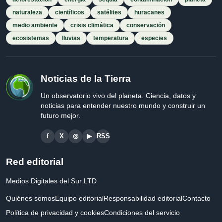
naturaleza
científicos
satélites
huracanes
medio ambiente
crisis climática
conservación
ecosistemas
lluvias
temperatura
especies
Noticias de la Tierra
Un observatorio vivo del planeta. Ciencia, datos y
noticias para entender nuestro mundo y construir un
futuro mejor.
f
X
◎
▶
RSS
Red editorial
Medios Digitales del Sur LTD
Quiénes somos
Equipo editorial
Responsabilidad editorial
Contacto
Política de privacidad y cookies
Condiciones del servicio