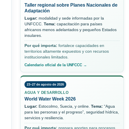
Taller regional sobre Planes Nacionales de
Adaptación
Lugar:
modalidad y sede informadas por la
UNFCCC.
Tema:
capacitación para países
africanos menos adelantados y pequeños Estados
insulares.
Por qué importa:
fortalece capacidades en
territorios altamente expuestos y con recursos
institucionales limitados.
Calendario oficial de la UNFCCC →
23–27 de agosto de 2026
AGUA Y DESARROLLO
World Water Week 2026
Lugar:
Estocolmo, Suecia, y online.
Tema:
“Agua
para las personas y el progreso”, seguridad hídrica,
servicios y resiliencia.
Por qué importa:
prepara aportes para procesos