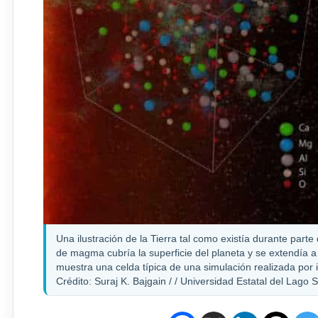
Una ilustración de la Tierra tal como existía durante par
de magma cubría la superficie del planeta y se extendía a 
muestra una celda típica de una simulación realizada por 
Crédito: Suraj K. Bajgain / / Universidad Estatal del Lago 