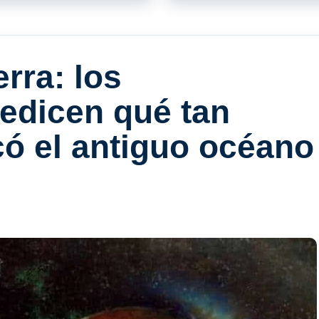
erra: los
redicen qué tan
icó el antiguo océano