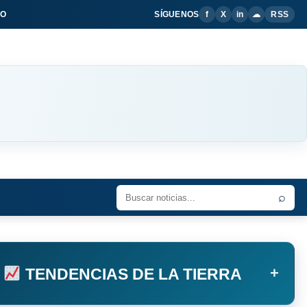
IO
SÍGUENOS
f
X
in
☁
RSS
⌕
+
TENDENCIAS DE LA TIERRA