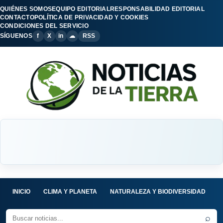
QUIÉNES SOMOS
EQUIPO EDITORIAL
RESPONSABILIDAD EDITORIAL
CONTACTO
POLÍTICA DE PRIVACIDAD Y COOKIES
CONDICIONES DEL SERVICIO
SÍGUENOS
f
X
in
☁
RSS
INICIO
CLIMA Y PLANETA
NATURALEZA Y BIODIVERSIDAD
C
⌕