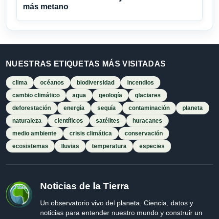
más metano
NUESTRAS ETIQUETAS MÁS VISITADAS
clima
océanos
biodiversidad
incendios
cambio climático
agua
geología
glaciares
deforestación
energía
sequía
contaminación
planeta
naturaleza
científicos
satélites
huracanes
medio ambiente
crisis climática
conservación
ecosistemas
lluvias
temperatura
especies
Noticias de la Tierra
Un observatorio vivo del planeta. Ciencia, datos y
noticias para entender nuestro mundo y construir un