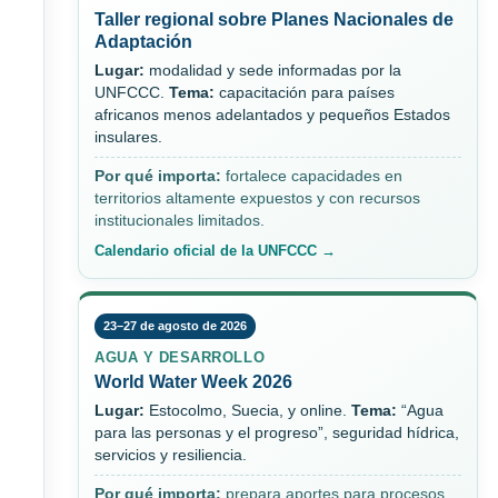
Taller regional sobre Planes Nacionales de
Adaptación
Lugar:
modalidad y sede informadas por la
UNFCCC.
Tema:
capacitación para países
africanos menos adelantados y pequeños Estados
insulares.
Por qué importa:
fortalece capacidades en
territorios altamente expuestos y con recursos
institucionales limitados.
Calendario oficial de la UNFCCC →
23–27 de agosto de 2026
AGUA Y DESARROLLO
World Water Week 2026
Lugar:
Estocolmo, Suecia, y online.
Tema:
“Agua
para las personas y el progreso”, seguridad hídrica,
servicios y resiliencia.
Por qué importa:
prepara aportes para procesos