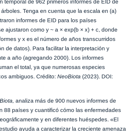
ón temporal de 962 primeros informes de EID de
árboles. Tenga en cuenta que la escala en (a)
traron informes de EID para los países
se ajustaron como y ~ a × exp(b × x) + c, donde
ormes y x es el número de años transcurridos
 de datos). Para facilitar la interpretación y
nte a año (agregando 2000). Los informes
suman el total, ya que numerosas especies
cos ambiguos. Crédito:
NeoBiota
(2023). DOI:
Biota,
analiza más de 900 nuevos informes de
 88 países y cuantificó cómo las enfermedades
ográficamente y en diferentes huéspedes. «El
 estudio ayuda a caracterizar la creciente amenaza