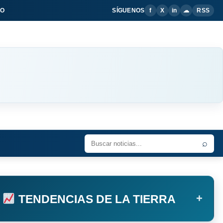
IO
SÍGUENOS
f
X
in
☁
RSS
⌕
+
TENDENCIAS DE LA TIERRA