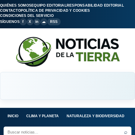
QUIÉNES SOMOS
EQUIPO EDITORIAL
RESPONSABILIDAD EDITORIAL
CONTACTO
POLÍTICA DE PRIVACIDAD Y COOKIES
CONDICIONES DEL SERVICIO
SÍGUENOS
f
X
in
☁
RSS
INICIO
CLIMA Y PLANETA
NATURALEZA Y BIODIVERSIDAD
C
⌕