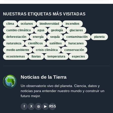
NUESTRAS ETIQUETAS MÁS VISITADAS
clima
océanos
biodiversidad
incendios
cambio climático
agua
geología
glaciares
deforestación
energía
sequía
contaminación
planeta
naturaleza
científicos
satélites
huracanes
medio ambiente
crisis climática
conservación
ecosistemas
lluvias
temperatura
especies
Noticias de la Tierra
Un observatorio vivo del planeta. Ciencia, datos y
noticias para entender nuestro mundo y construir un
futuro mejor.
f
X
◎
▶
RSS