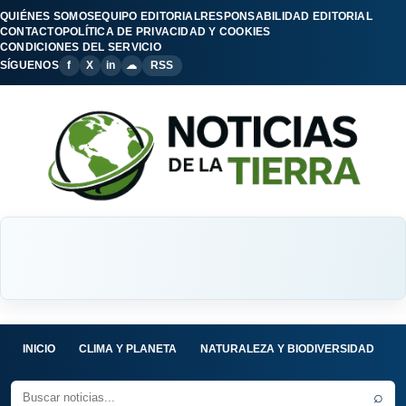
QUIÉNES SOMOS
EQUIPO EDITORIAL
RESPONSABILIDAD EDITORIAL
CONTACTO
POLÍTICA DE PRIVACIDAD Y COOKIES
CONDICIONES DEL SERVICIO
SÍGUENOS
f
X
in
☁
RSS
INICIO
CLIMA Y PLANETA
NATURALEZA Y BIODIVERSIDAD
C
⌕