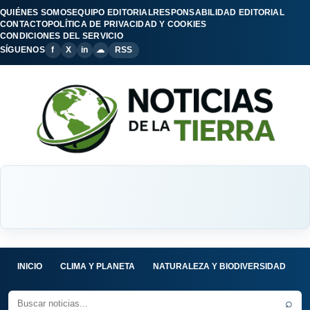
QUIÉNES SOMOS
EQUIPO EDITORIAL
RESPONSABILIDAD EDITORIAL
CONTACTO
POLÍTICA DE PRIVACIDAD Y COOKIES
CONDICIONES DEL SERVICIO
SÍGUENOS
f
X
in
☁
RSS
INICIO
CLIMA Y PLANETA
NATURALEZA Y BIODIVERSIDAD
C
⌕