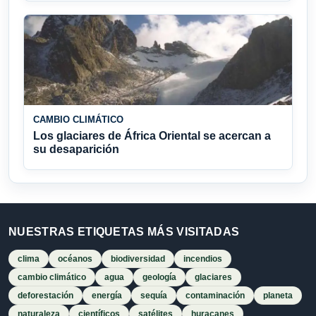
CAMBIO CLIMÁTICO
Los glaciares de África Oriental se acercan a
su desaparición
NUESTRAS ETIQUETAS MÁS VISITADAS
clima
océanos
biodiversidad
incendios
cambio climático
agua
geología
glaciares
deforestación
energía
sequía
contaminación
planeta
naturaleza
científicos
satélites
huracanes