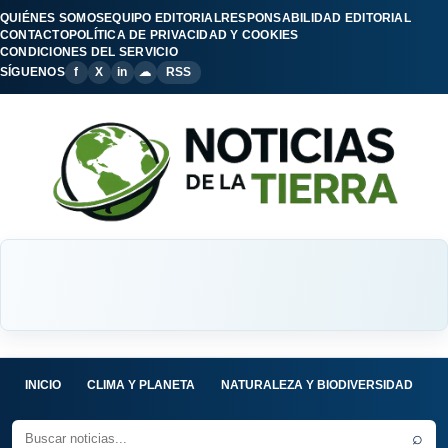
QUIÉNES SOMOS
EQUIPO EDITORIAL
RESPONSABILIDAD EDITORIAL
CONTACTO
POLÍTICA DE PRIVACIDAD Y COOKIES
CONDICIONES DEL SERVICIO
SÍGUENOS
f
X
in
☁
RSS
INICIO
CLIMA Y PLANETA
NATURALEZA Y BIODIVERSIDAD
C
⌕