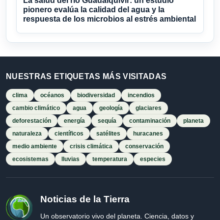
La salud del río Guadalquivir: un estudio
pionero evalúa la calidad del agua y la
respuesta de los microbios al estrés ambiental
NUESTRAS ETIQUETAS MÁS VISITADAS
clima
océanos
biodiversidad
incendios
cambio climático
agua
geología
glaciares
deforestación
energía
sequía
contaminación
planeta
naturaleza
científicos
satélites
huracanes
medio ambiente
crisis climática
conservación
ecosistemas
lluvias
temperatura
especies
Noticias de la Tierra
Un observatorio vivo del planeta. Ciencia, datos y