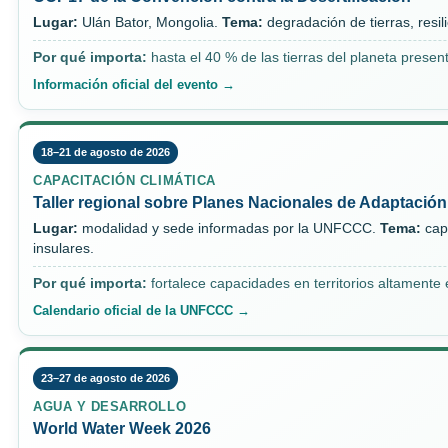
Lugar:
Ulán Bator, Mongolia.
Tema:
degradación de tierras, resil
Por qué importa:
hasta el 40 % de las tierras del planeta prese
Información oficial del evento →
18–21 de agosto de 2026
CAPACITACIÓN CLIMÁTICA
Taller regional sobre Planes Nacionales de Adaptación
Lugar:
modalidad y sede informadas por la UNFCCC.
Tema:
cap
insulares.
Por qué importa:
fortalece capacidades en territorios altamente 
Calendario oficial de la UNFCCC →
23–27 de agosto de 2026
AGUA Y DESARROLLO
World Water Week 2026