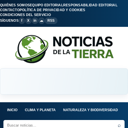
QUIÉNES SOMOS
EQUIPO EDITORIAL
RESPONSABILIDAD EDITORIAL
CONTACTO
POLÍTICA DE PRIVACIDAD Y COOKIES
CONDICIONES DEL SERVICIO
SÍGUENOS
f
X
in
☁
RSS
INICIO
CLIMA Y PLANETA
NATURALEZA Y BIODIVERSIDAD
C
⌕