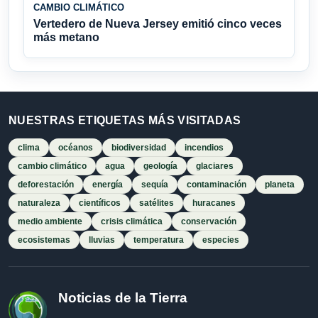
CAMBIO CLIMÁTICO
Vertedero de Nueva Jersey emitió cinco veces
más metano
NUESTRAS ETIQUETAS MÁS VISITADAS
clima
océanos
biodiversidad
incendios
cambio climático
agua
geología
glaciares
deforestación
energía
sequía
contaminación
planeta
naturaleza
científicos
satélites
huracanes
medio ambiente
crisis climática
conservación
ecosistemas
lluvias
temperatura
especies
Noticias de la Tierra