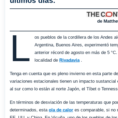
últimos días.
de Matthe
L
os pueblos de la cordillera de los Andes 
Argentina, Buenos Aires, experimentó te
anterior récord de agosto en más de 5 °C
localidad de
Rivadavia
.
Tenga en cuenta que es pleno invierno en esta parte de
variaciones estacionales tienen un impacto sustancial 
al sur como lo están al norte Japón, el Tíbet o Tenness
En términos de desviación de las temperaturas que pod
determinados, esta
ola de calor
es comparable, si no 
EE. UU. y China. En Vicuña, uno de los pueblos de los