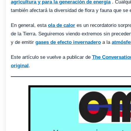
agricultura y para la generación de energía
. Cualqui
también afectará la diversidad de flora y fauna que se
En general, esta
ola de calor
es un recordatorio sorp
de la Tierra. Seguiremos viendo extremos sin precede
y de emitir
gases de efecto invernadero
a la
atmósfe
Este artículo se vuelve a publicar de
The Conversatio
original
.