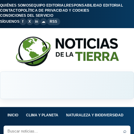
QUIÉNES SOMOS
EQUIPO EDITORIAL
RESPONSABILIDAD EDITORIAL
CONTACTO
POLÍTICA DE PRIVACIDAD Y COOKIES
CONDICIONES DEL SERVICIO
SÍGUENOS
f
X
in
☁
RSS
INICIO
CLIMA Y PLANETA
NATURALEZA Y BIODIVERSIDAD
C
⌕