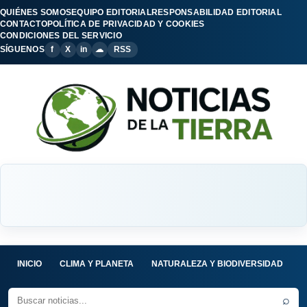
QUIÉNES SOMOS
EQUIPO EDITORIAL
RESPONSABILIDAD EDITORIAL
CONTACTO
POLÍTICA DE PRIVACIDAD Y COOKIES
CONDICIONES DEL SERVICIO
SÍGUENOS
f
X
in
☁
RSS
INICIO
CLIMA Y PLANETA
NATURALEZA Y BIODIVERSIDAD
C
⌕