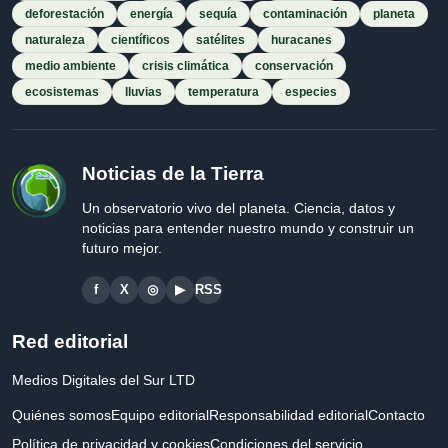
deforestación
energía
sequía
contaminación
planeta
naturaleza
científicos
satélites
huracanes
medio ambiente
crisis climática
conservación
ecosistemas
lluvias
temperatura
especies
Noticias de la Tierra
Un observatorio vivo del planeta. Ciencia, datos y
noticias para entender nuestro mundo y construir un
futuro mejor.
f
X
◎
▶
RSS
Red editorial
Medios Digitales del Sur LTD
Quiénes somos
Equipo editorial
Responsabilidad editorial
Contacto
Política de privacidad y cookies
Condiciones del servicio