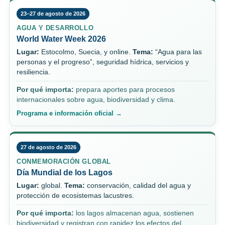
23–27 de agosto de 2026
AGUA Y DESARROLLO
World Water Week 2026
Lugar:
Estocolmo, Suecia, y online.
Tema:
“Agua para las
personas y el progreso”, seguridad hídrica, servicios y
resiliencia.
Por qué importa:
prepara aportes para procesos
internacionales sobre agua, biodiversidad y clima.
Programa e información oficial →
27 de agosto de 2026
CONMEMORACIÓN GLOBAL
Día Mundial de los Lagos
Lugar:
global.
Tema:
conservación, calidad del agua y
protección de ecosistemas lacustres.
Por qué importa:
los lagos almacenan agua, sostienen
biodiversidad y registran con rapidez los efectos del