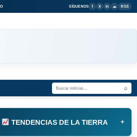
IO
SÍGUENOS
f
X
in
☁
RSS
⌕
+
TENDENCIAS DE LA TIERRA