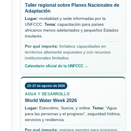
Taller regional sobre Planes Nacionales de
Adaptación
Lugar:
modalidad y sede informadas por la
UNFCCC.
Tema:
capacitación para países
africanos menos adelantados y pequeños Estados
insulares.
Por qué importa:
fortalece capacidades en
territorios altamente expuestos y con recursos
institucionales limitados.
Calendario oficial de la UNFCCC →
23–27 de agosto de 2026
AGUA Y DESARROLLO
World Water Week 2026
Lugar:
Estocolmo, Suecia, y online.
Tema:
“Agua
para las personas y el progreso”, seguridad hídrica,
servicios y resiliencia.
Por qué importa:
prepara aportes para procesos