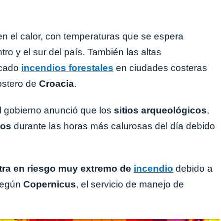
 en el calor, con temperaturas que se espera
ro y el sur del país. También las altas
ocado
incendios forestales
en ciudades costeras
ostero de
Croacia
.
l gobierno anunció que los
sitios arqueológicos
,
dos
durante las horas más calurosas del día debido
ra en riesgo muy extremo de
incendio
debido a
 según
Copernicus
, el servicio de manejo de