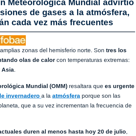
n Meteorológica Mundial advirtió
siones de gases a la atmósfera,
án cada vez más frecuentes
amplias zonas del hemisferio norte. Son
tres los
ntando olas de calor
con temperaturas extremas:
 Asia
.
orológica Mundial (OMM)
resaltara que
es urgente
de invernadero
a la
atmósfera
porque son las
planeta, que a su vez incrementan la frecuencia de
ctuales duren al menos hasta hoy 20 de julio
,