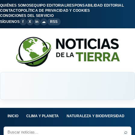
QUIÉNES SOMOS
EQUIPO EDITORIAL
RESPONSABILIDAD EDITORIAL
CONTACTO
POLÍTICA DE PRIVACIDAD Y COOKIES
CONDICIONES DEL SERVICIO
SÍGUENOS
f
X
in
☁
RSS
INICIO
CLIMA Y PLANETA
NATURALEZA Y BIODIVERSIDAD
C
⌕