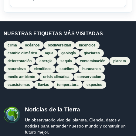
NUESTRAS ETIQUETAS MÁS VISITADAS
clima
océanos
biodiversidad
incendios
cambio climático
agua
geología
glaciares
deforestación
energía
sequía
contaminación
planeta
naturaleza
científicos
satélites
huracanes
medio ambiente
crisis climática
conservación
ecosistemas
lluvias
temperatura
especies
Noticias de la Tierra
Un observatorio vivo del planeta. Ciencia, datos y
noticias para entender nuestro mundo y construir un
futuro mejor.