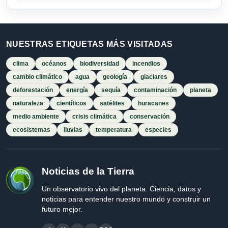
NUESTRAS ETIQUETAS MÁS VISITADAS
clima
océanos
biodiversidad
incendios
cambio climático
agua
geología
glaciares
deforestación
energía
sequía
contaminación
planeta
naturaleza
científicos
satélites
huracanes
medio ambiente
crisis climática
conservación
ecosistemas
lluvias
temperatura
especies
Noticias de la Tierra
Un observatorio vivo del planeta. Ciencia, datos y
noticias para entender nuestro mundo y construir un
futuro mejor.