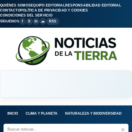
QUIÉNES SOMOS
EQUIPO EDITORIAL
RESPONSABILIDAD EDITORIAL
CONTACTO
POLÍTICA DE PRIVACIDAD Y COOKIES
CONDICIONES DEL SERVICIO
SÍGUENOS
f
X
in
☁
RSS
INICIO
CLIMA Y PLANETA
NATURALEZA Y BIODIVERSIDAD
C
⌕