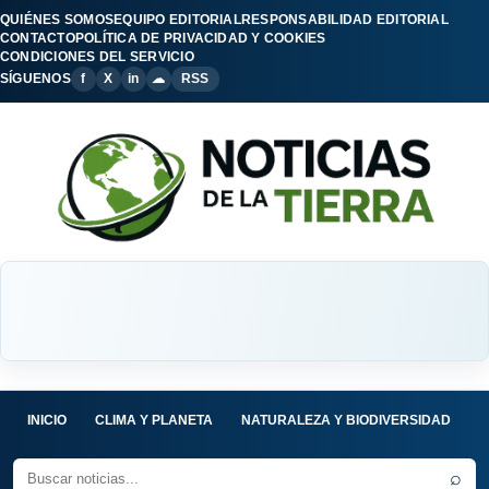
QUIÉNES SOMOS
EQUIPO EDITORIAL
RESPONSABILIDAD EDITORIAL
CONTACTO
POLÍTICA DE PRIVACIDAD Y COOKIES
CONDICIONES DEL SERVICIO
SÍGUENOS
f
X
in
☁
RSS
INICIO
CLIMA Y PLANETA
NATURALEZA Y BIODIVERSIDAD
C
⌕