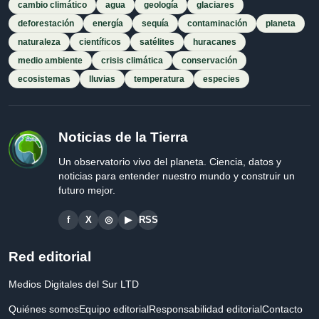
cambio climático
agua
geología
glaciares
deforestación
energía
sequía
contaminación
planeta
naturaleza
científicos
satélites
huracanes
medio ambiente
crisis climática
conservación
ecosistemas
lluvias
temperatura
especies
Noticias de la Tierra
Un observatorio vivo del planeta. Ciencia, datos y
noticias para entender nuestro mundo y construir un
futuro mejor.
f
X
◎
▶
RSS
Red editorial
Medios Digitales del Sur LTD
Quiénes somos
Equipo editorial
Responsabilidad editorial
Contacto