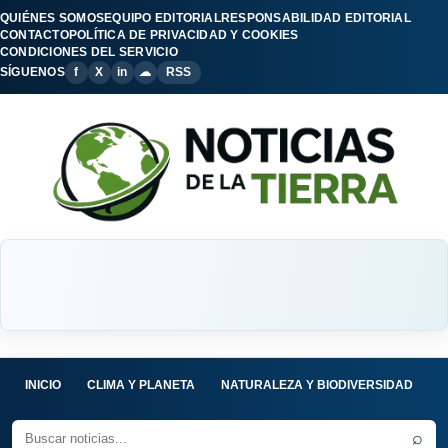
QUIÉNES SOMOS
EQUIPO EDITORIAL
RESPONSABILIDAD EDITORIAL
CONTACTO
POLÍTICA DE PRIVACIDAD Y COOKIES
CONDICIONES DEL SERVICIO
SÍGUENOS
f
X
in
☁
RSS
INICIO
CLIMA Y PLANETA
NATURALEZA Y BIODIVERSIDAD
C
⌕