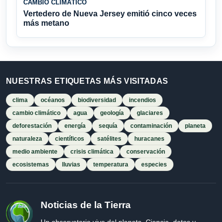
CAMBIO CLIMÁTICO
Vertedero de Nueva Jersey emitió cinco veces
más metano
NUESTRAS ETIQUETAS MÁS VISITADAS
clima
océanos
biodiversidad
incendios
cambio climático
agua
geología
glaciares
deforestación
energía
sequía
contaminación
planeta
naturaleza
científicos
satélites
huracanes
medio ambiente
crisis climática
conservación
ecosistemas
lluvias
temperatura
especies
Noticias de la Tierra
Un observatorio vivo del planeta. Ciencia, datos y