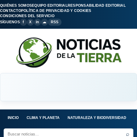
QUIÉNES SOMOS
EQUIPO EDITORIAL
RESPONSABILIDAD EDITORIAL
CONTACTO
POLÍTICA DE PRIVACIDAD Y COOKIES
CONDICIONES DEL SERVICIO
SÍGUENOS
f
X
in
☁
RSS
INICIO
CLIMA Y PLANETA
NATURALEZA Y BIODIVERSIDAD
C
⌕