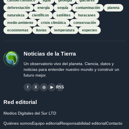
cambio climático
agua
geología
glaciares
deforestación
energía
sequía
contaminación
planeta
naturaleza
científicos
satélites
huracanes
medio ambiente
crisis climática
conservación
ecosistemas
lluvias
temperatura
especies
Noticias de la Tierra
Un observatorio vivo del planeta. Ciencia, datos y
noticias para entender nuestro mundo y construir un
futuro mejor.
f
X
◎
▶
RSS
Red editorial
Medios Digitales del Sur LTD
Quiénes somos
Equipo editorial
Responsabilidad editorial
Contacto