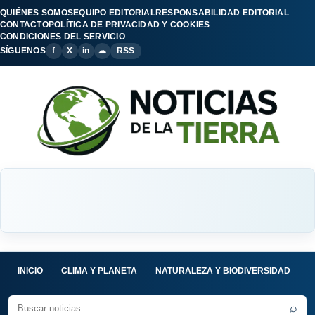
QUIÉNES SOMOS
EQUIPO EDITORIAL
RESPONSABILIDAD EDITORIAL
CONTACTO
POLÍTICA DE PRIVACIDAD Y COOKIES
CONDICIONES DEL SERVICIO
SÍGUENOS
f
X
in
☁
RSS
INICIO
CLIMA Y PLANETA
NATURALEZA Y BIODIVERSIDAD
C
⌕